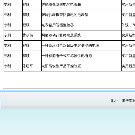
专利
程顺
智能摄像防窃电的电表箱
实用新型
专利
程顺
智能抄表报警防窃电的电表箱
实用新型
专利
程顺
电表箱用智能监控器
外观，2
专利
黄少伟
网络移动计算终端及系统
实用新型
专利
程顺
一种高压取电双超级电容储能的电源
实用新型
专利
程顺
一种有源电子式互感器供电电源
实用新型
专利
陈建平
太阳能农副产品干燥装置
实用新型
地址：肇庆市端