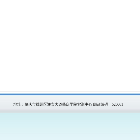
地址：肇庆市端州区迎宾大道肇庆学院实训中心 邮政编码：526061