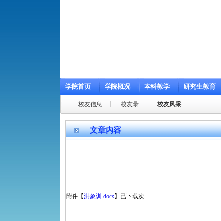
学院首页
学院概况
本科教学
研究生教育
校友信息
校友录
校友风采
文章内容
附件【
洪象训.docx
】
已下载
次