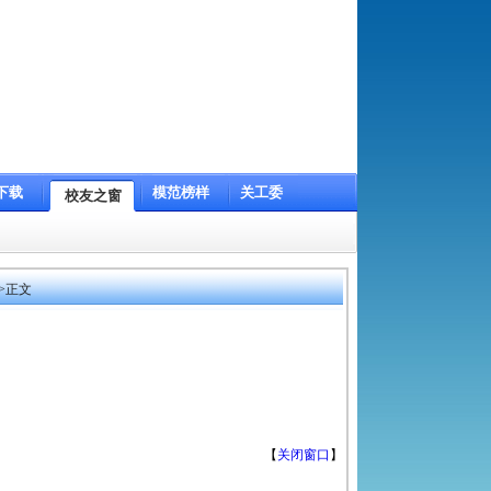
2026年8月6日 星期四 丙午年六月廿四
学校主页
下载
模范榜样
关工委
校友之窗
>
正文
【
关闭窗口
】