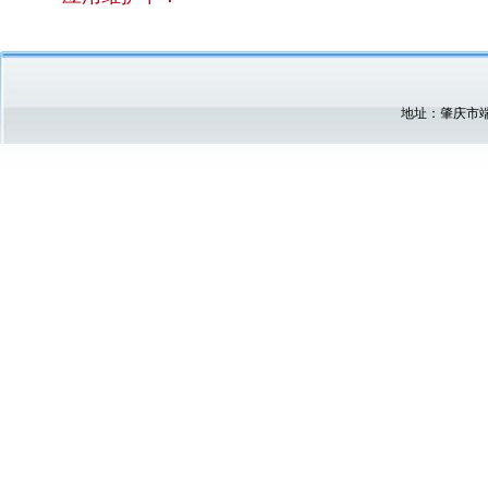
地址：肇庆市端